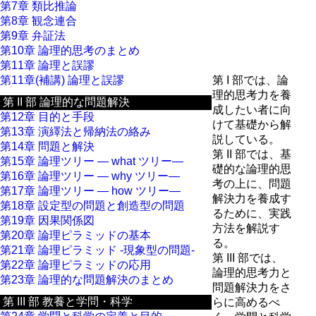
第7章 類比推論
第8章 観念連合
第9章 弁証法
第10章 論理的思考のまとめ
第11章 論理と誤謬
第11章(補講) 論理と誤謬
第 I 部では、論
理的思考力を養
第 II 部 論理的な問題解決
成したい者に向
第12章 目的と手段
けて基礎から解
第13章 演繹法と帰納法の絡み
説している。
第14章 問題と解決
第 II 部では、基
第15章 論理ツリー ― what ツリー―
礎的な論理的思
第16章 論理ツリー ― why ツリー―
考の上に、問題
第17章 論理ツリー ― how ツリー―
解決力を養成す
第18章 設定型の問題と創造型の問題
るために、実践
第19章 因果関係図
方法を解説す
第20章 論理ピラミッドの基本
る。
第21章 論理ピラミッド -現象型の問題-
第 III 部では、
第22章 論理ピラミッドの応用
論理的思考力と
第23章 論理的な問題解決のまとめ
問題解決力をさ
第 III 部 教養と学問・科学
らに高めるべ