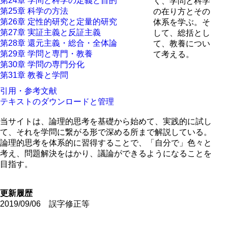
第24章 学問と科学の定義と目的
く、学問と科学
第25章 科学の方法
の在り方とその
第26章 定性的研究と定量的研究
体系を学ぶ。そ
第27章 実証主義と反証主義
して、総括とし
第28章 還元主義・総合・全体論
て、教養につい
第29章 学問と専門・教養
て考える。
第30章 学問の専門分化
第31章 教養と学問
引用・参考文献
テキストのダウンロードと管理
当サイトは、論理的思考を基礎から始めて、実践的に試し
て、それを学問に繋がる形で深める所まで解説している。
論理的思考を体系的に習得することで、「自分で」色々と
考え、問題解決をはかり、議論ができるようになることを
目指す。
更新履歴
2019/09/06 誤字修正等