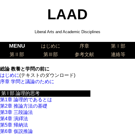
LAAD
Liberal Arts and Academic Disciplines
MENU
はじめに
序章
第Ⅰ部
第Ⅱ部
第Ⅲ部
参考文献
連絡等
総論 教養と学問の前に
はじめに
(テキストのダウンロード)
序章 学問と議論のために
第 I 部 論理的思考
第1章 論理的であるとは
第2章 推論方法の基礎
第3章 三段論法
第4章 演繹法
第5章 帰納法
第6章 仮説推論