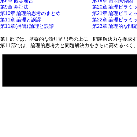
第8章 観念連合
第19章 因果関係図
第9章 弁証法
第20章 論理ピラミ
第10章 論理的思考のまとめ
第21章 論理ピラミッ
第11章 論理と誤謬
第22章 論理ピラミ
第11章(補講) 論理と誤謬
第23章 論理的な問
第 II 部では、基礎的な論理的思考の上に、問題解決力を養
第 III 部では、論理的思考力と問題解決力をさらに高める