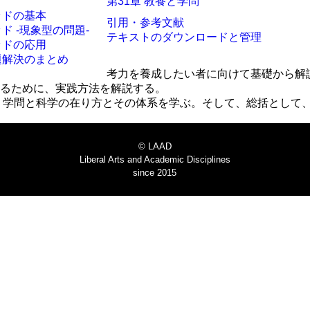
第31章 教養と学問
ッドの基本
引用・参考文献
ド -現象型の問題-
テキストのダウンロードと管理
ッドの応用
題解決のまとめ
考力を養成したい者に向けて基礎から解
成するために、実践方法を解説する。
べく、学問と科学の在り方とその体系を学ぶ。そして、総括として
© LAAD
Liberal Arts and Academic Disciplines
since 2015