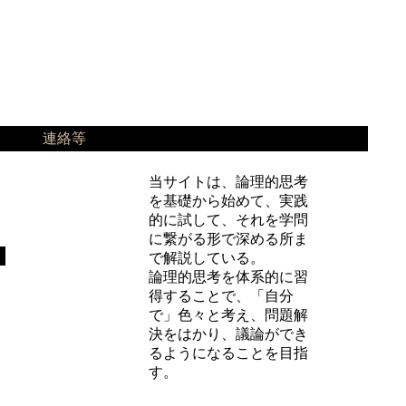
連絡等
当サイトは、論理的思考
を基礎から始めて、実践
的に試して、それを学問
に繋がる形で深める所ま
で解説している。
論理的思考を体系的に習
得することで、「自分
で」色々と考え、問題解
決をはかり、議論ができ
るようになることを目指
す。