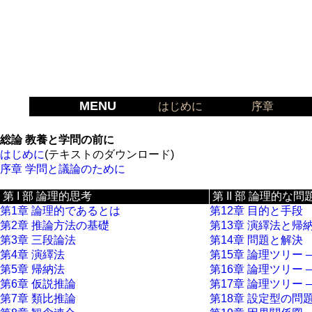
MENU
はじめに
序章
総論 教養と学問の前に
はじめに
(テキストのダウンロード)
序章 学問と議論のために
第 I 部 論理的思考
第 II 部 論理的な
第1章 論理的であるとは
第12章 目的と手段
第2章 推論方法の基礎
第13章 演繹法と帰
第3章 三段論法
第14章 問題と解決
第4章 演繹法
第15章 論理ツリー ―
第5章 帰納法
第16章 論理ツリー ―
第6章 仮説推論
第17章 論理ツリー ―
第7章 類比推論
第18章 設定型の問