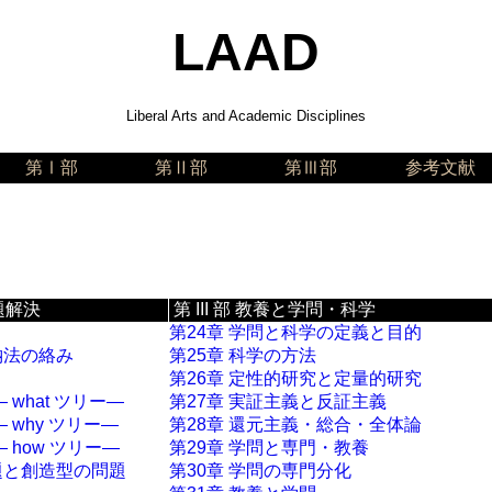
LAAD
Liberal Arts and Academic Disciplines
第Ⅰ部
第Ⅱ部
第Ⅲ部
参考文献
問題解決
第 III 部 教養と学問・科学
第24章 学問と科学の定義と目的
納法の絡み
第25章 科学の方法
第26章 定性的研究と定量的研究
 what ツリー―
第27章 実証主義と反証主義
 why ツリー―
第28章 還元主義・総合・全体論
 how ツリー―
第29章 学問と専門・教養
題と創造型の問題
第30章 学問の専門分化